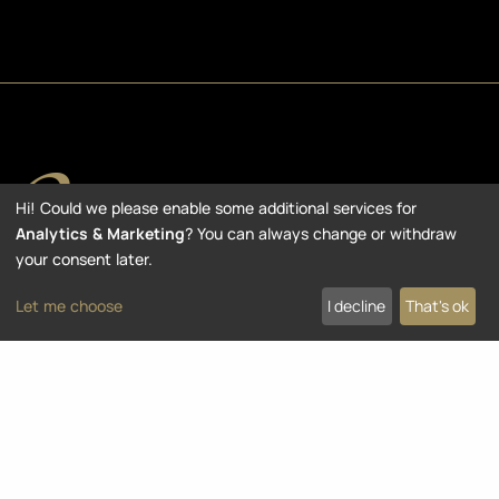
Hi! Could we please enable some additional services for
Analytics & Marketing
? You can always change or withdraw
your consent later.
© 2026 OVATION GUITARS. Alle Rechte Vorbehalten
Let me choose
I decline
That's ok
Weitere Informationen
Impressum
Datenschutz