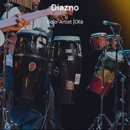
Diazno
Solo-Artist⎥Ollà