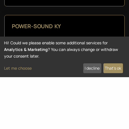
POWER-SOUND KY
JOKIOISTENTIE 993
Hi! Could we please enable some additional services for
31400 SOMERO
Analytics & Marketing
? You can always change or withdraw
your consent later.
Finnland
Let me choose
I decline
That's ok
00358 2 748 39 32
myynti@power-sound.fi
https://www.power-sound.fi