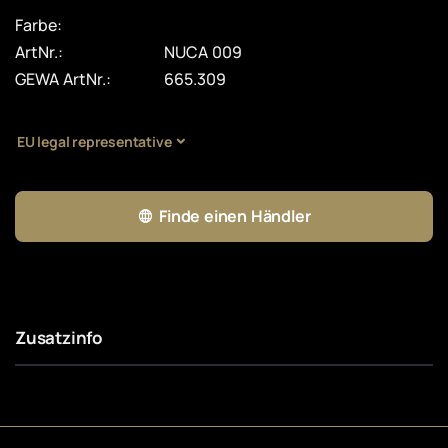
Farbe:
ArtNr.:
NUCA 009
GEWA ArtNr.:
665.309
EU legal representative
Finde einen Händler
Zusatzinfo