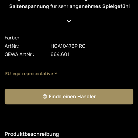
Saitenspannung
für sehr
angenehmes Spielgefühl
Farbe:
ArtNr.:
HQA1047BP RC
GEWA ArtNr.:
664.601
EU legal representative
Finde einen Händler
Produktbeschreibung