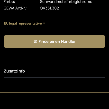
Farbe:
Schwarz|mehrfarbig|chrome
GEWA ArtNr.:
OV351.302
EU legal representative
Finde einen Händler
Zusatzinfo