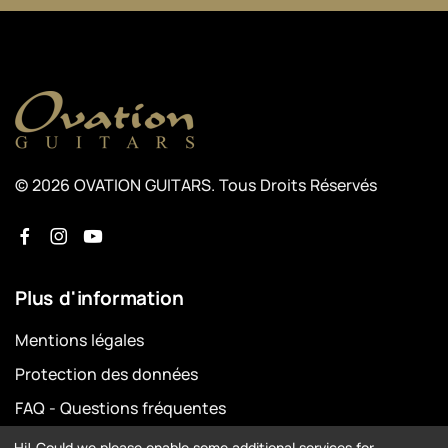
© 2026 OVATION GUITARS. Tous Droits Réservés
Plus d'information
Mentions légales
Protection des données
FAQ - Questions fréquentes
Préférences de données
Hi! Could we please enable some additional services for