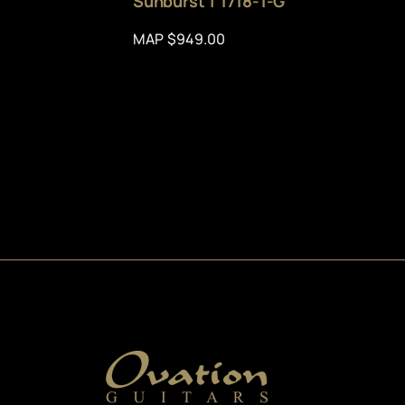
Sunburst | 1718-1-G
MAP $949.00