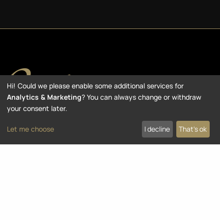
Hi! Could we please enable some additional services for
Analytics & Marketing
? You can always change or withdraw
your consent later.
© 2026 OVATION GUITARS. All Rights Reserved
Let me choose
I decline
That's ok
Further information
Legal notice
Privacy policy