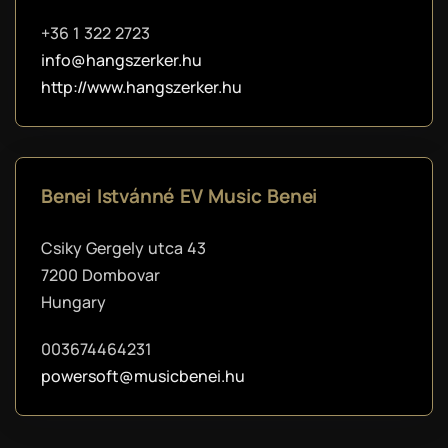
+36 1 322 2723
info@hangszerker.hu
http://www.hangszerker.hu
Benei Istvánné EV Music Benei
Csiky Gergely utca 43
7200 Dombovar
Hungary
003674464231
powersoft@musicbenei.hu