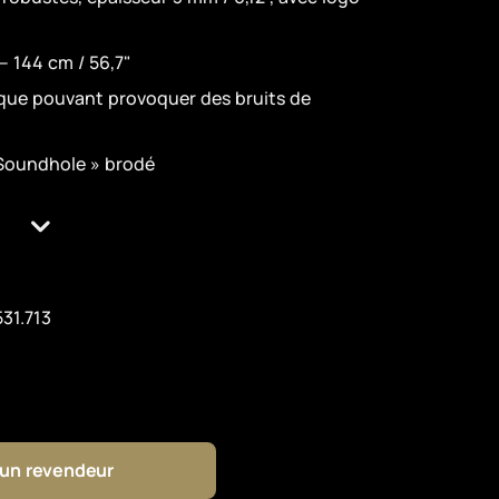
 – 144 cm / 56,7"
que pouvant provoquer des bruits de
-Soundhole » brodé
531.713
 un revendeur