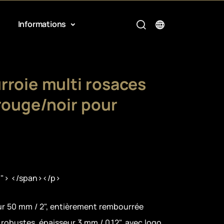
Informations
rroie multi rosaces
rouge/noir pour
;"> </span></p>
ur 50 mm / 2", entièrement rembourrée
 robustes, épaisseur 3 mm / 0,12", avec logo