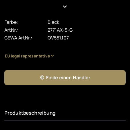
Farbe:
Black
ArtNr.:
2771AX-5-G
GEWA ArtNr.:
OV551.107
EU legal representative
Finde einen Händler
Produktbeschreibung