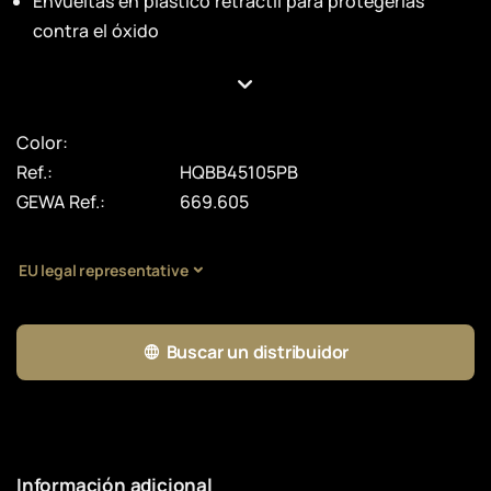
Envueltas en plástico retráctil para protegerlas
contra el óxido
Color:
Ref.:
HQBB45105PB
GEWA Ref.:
669.605
EU legal representative
Buscar un distribuidor
Información adicional