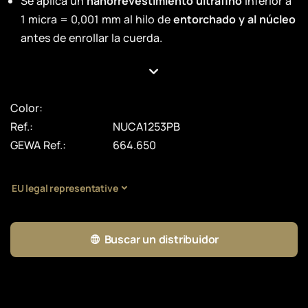
Se aplica un
nanorrevestimiento ultrafino
inferior a
1 micra = 0,001 mm al hilo de
entorchado y al núcleo
antes de enrollar la cuerda.
Color:
Ref.:
NUCA1253PB
GEWA Ref.:
664.650
EU legal representative
Buscar un distribuidor