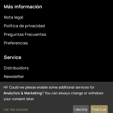
Más información
Nota legal
Política de privacidad
Preguntas Frecuentes
Preferencias
Service
Distribuidors
Newsletter
Garantía
Hi! Could we please enable some additional services for
Analytics & Marketing
? You can always change or withdraw
Downloads
your consent later.
Let me choose
I decline
That's ok