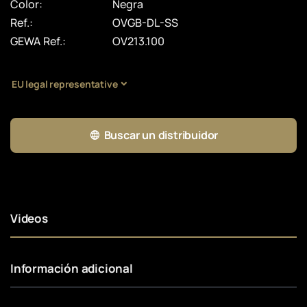
Color:
Negra
Ref.:
OVGB-DL-SS
GEWA Ref.:
OV213.100
EU legal representative
Buscar un distribuidor
Videos
Información adicional