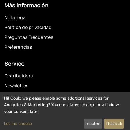
Más información
Nota legal
Política de privacidad
Preguntas Frecuentes
Preferencias
Service
Distribuidors
Newsletter
Garantía
Hi! Could we please enable some additional services for
Analytics & Marketing
? You can always change or withdraw
Downloads
your consent later.
Let me choose
I decline
That's ok