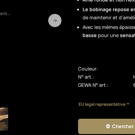
Le bobinage repose ent
ent...
de maintenir et d'amél
Avec les mêmes épaisse
basse
pour une
sensat
Couleur:
N° art.:
GEWA N° art.:
EU legal representative
Chercher