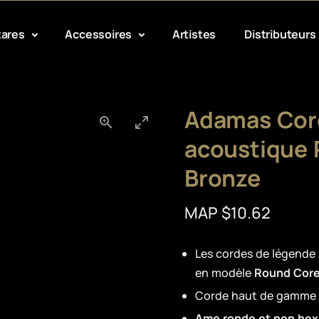
tares
Accessoires
Artistes
Distributeurs
Adamas Cord
acoustique
Bronze
MAP $10.62
Les cordes de légend
en modèle
Round Core
Corde haut de gamme
Ame ronde et non he