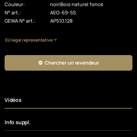
Couleur:
noir|Bois naturel foncé
N° art.:
AEO-69-5S
GEWA N° art.:
AP510.128
EU legal representative
Chercher un revendeur
Vidéos
Info suppl.