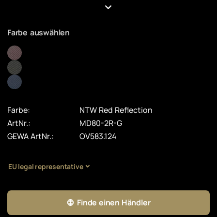
Farbe auswählen
Farbe:
NTW Red Reflection
ArtNr.:
MD80-2R-G
GEWA ArtNr.:
OV583.124
EU legal representative
Finde einen Händler