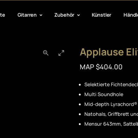
te
Gitarren
Zubehör
Künstler
Händl
Applause El
MAP $404.00
Selektierte Fichtendec
Multi Soundhole
Mid-depth Lyrachord®
Natohals, Griffbrett u
Mensur 643mm, Sattel