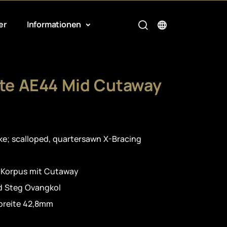
er
Informationen
ite AE44 Mid Cutaway
ke; scalloped, quartersawn X-Bracing
 Korpus mit Cutaway
nd Steg Ovangkol
breite 42,8mm