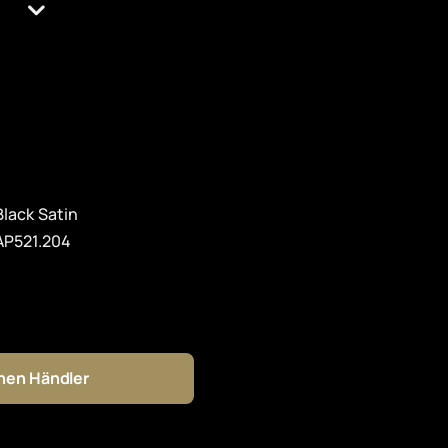
Black Satin
AP521.204
inen Händler