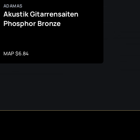
ADAMAS
ADAMA
Akustik Gitarrensaiten
Akust
Phosphor Bronze
Roun
Bron
MAP $6.84
MAP $1