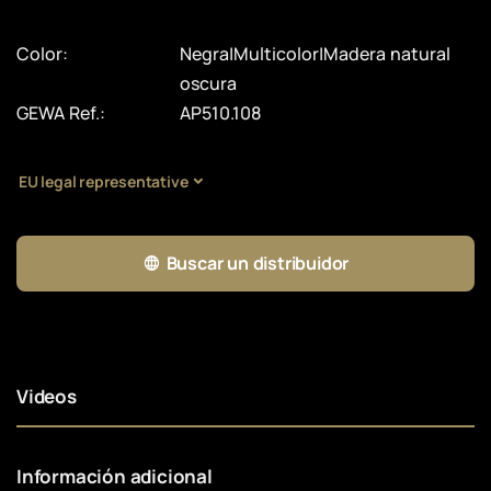
Color:
Negra|Multicolor|Madera natural
oscura
GEWA Ref.:
AP510.108
EU legal representative
Buscar un distribuidor
Videos
Información adicional