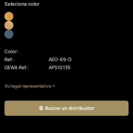
Seleciona color
Color:
Ref.:
AEO-69-O
GEWA Ref.:
AP510.135
EU legal representative
Buscar un distribuidor