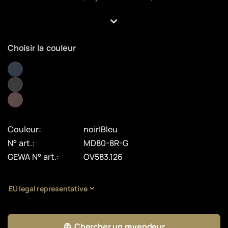
Choisir la couleur
Couleur:
noir|Bleu
N° art.:
MD80-8R-G
GEWA N° art.:
OV583.126
EU legal representative
Chercher un revendeur