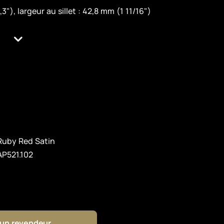
"), largeur au sillet : 42,8 mm (1 11/16")
Ruby Red Satin
AP521.102
 un revendeur