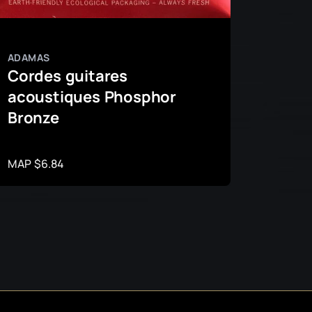
ADAMAS
ADAMA
Cordes guitares
Corde
acoustiques Phosphor
acou
Bronze
Phos
MAP $6.84
MAP $1