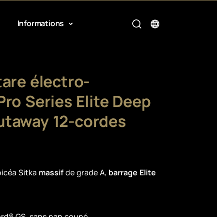
Informations
are électro-
ro Series Elite Deep
utaway 12-cordes
picéa Sitka
massif
de grade A,
barrage Elite
rd® GS, sans pan coupé