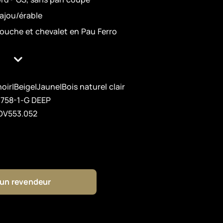
ajou/érable
touche et chevalet en Pau Ferro
noir|Beige|Jaune|Bois naturel clair
1758-1-G DEEP
OV553.052
 un revendeur