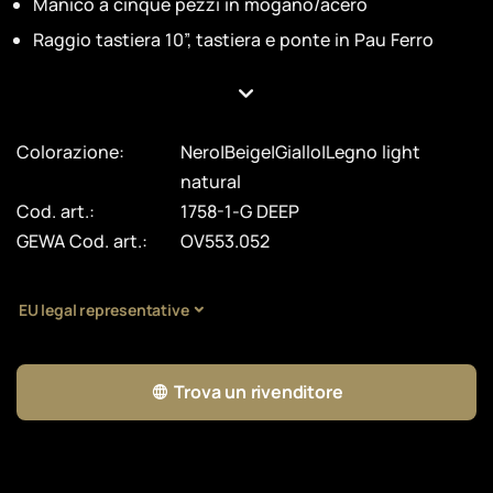
Manico a cinque pezzi in mogano/acero
Raggio tastiera 10”, tastiera e ponte in Pau Ferro
Colorazione:
Nero|Beige|Giallo|Legno light
natural
Cod. art.:
1758-1-G DEEP
GEWA Cod. art.:
OV553.052
EU legal representative
Trova un rivenditore