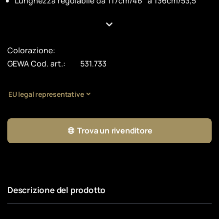
Lunghezza regolabile da 117cm/46" a 136cm/53,5"
Colorazione:
GEWA Cod. art.:
531.733
EU legal representative
Trova un rivenditore
Descrizione del prodotto