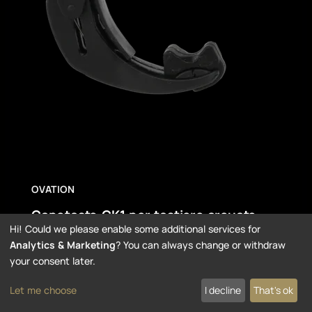
OVATION
Capotasto CK1 per tastiere arcuate
Hi! Could we please enable some additional services for
Ovation CK1
Analytics & Marketing
? You can always change or withdraw
your consent later.
Prezzo al Pubblico Consigliato 23,70 EUR
Let me choose
I decline
That's ok