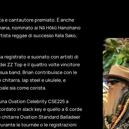
sta e cantautore premiato. È anche
hana, nominato ai Nā Hōkū Hanohano
artista reggae di successo Kela Sako,
a registrato e suonato con artisti di
dei ZZ Top e il quattro volte vincitore
ua band, Brian contribuisce con le
hitarra, lap steel e ukulele, e
ale sia come corista.
è una Ovation Celebrity CSE225 a
ordato in slack key e quello a 6 corde
e chitarre Ovation Standard Balladeer
Durante le tournée o le registrazioni