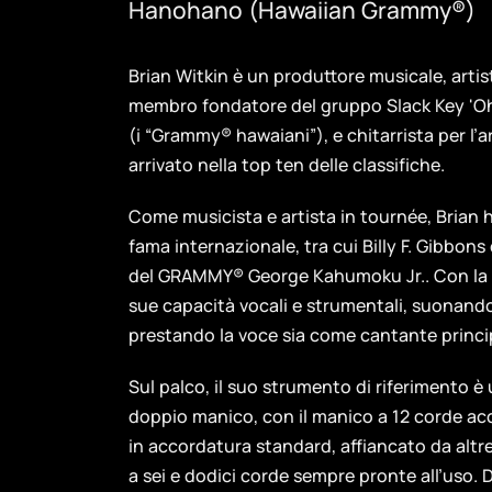
Hanohano (Hawaiian Grammy®)
Brian Witkin è un produttore musicale, arti
membro fondatore del gruppo Slack Key 'O
(i “Grammy® hawaiani”), e chitarrista per l’
arrivato nella top ten delle classifiche.
Come musicista e artista in tournée, Brian h
fama internazionale, tra cui Billy F. Gibbons 
del GRAMMY® George Kahumoku Jr.. Con la s
sue capacità vocali e strumentali, suonando c
prestando la voce sia come cantante princip
Sul palco, il suo strumento di riferimento 
doppio manico, con il manico a 12 corde acc
in accordatura standard, affiancato da altr
a sei e dodici corde sempre pronte all’uso. 