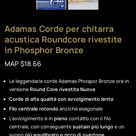
Adamas Corde per chitarra
acustica Roundcore rivestite
in Phosphor Bronze
MAP $18.66
Le leggendarie corde Adamas Phospor Bronze ora in
versione
Round Core rivestita Nuova
Corde di alta qualità con avvolgimento lento
Filo centrale rotondo
anzichè esagonale
L'avvolgimento è in
pieno
contatto con il filo
centrale, con conseguente
sustain più lungo
e un
suono
più
equilibrato e ricco di overtone
.