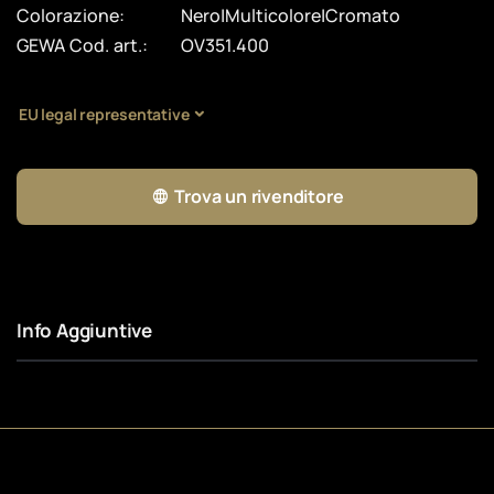
Colorazione:
Nero|Multicolore|Cromato
GEWA Cod. art.:
OV351.400
EU legal representative
Trova un rivenditore
Info Aggiuntive