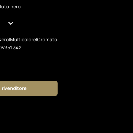
lluto nero
Nero|Multicolore|Cromato
OV351.342
 rivenditore