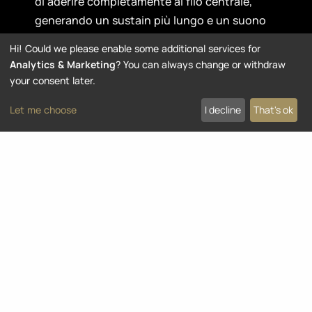
di aderire completamente al filo centrale,
generando un sustain più lungo e un suono
più equilibrato e ricco di armonici.
Hi! Could we please enable some additional services for
Analytics & Marketing
? You can always change or withdraw
La
minore tensione delle corde
, a parità di
your consent later.
scalatura, combinata con il rivestimento
high-tech, rende la sensazione di suonabilità
Let me choose
I decline
That's ok
estremamente confortevole.
Best of Nuova Coated