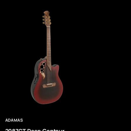
ADAMAS
2087GT Deep Contour