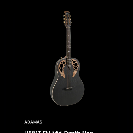
ADAMAS
U581T-FM Mid-Depth Non-