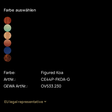
Farbe auswählen
Farbe:
Figured Koa
ArtNr.:
CE44P-FKOA-G
GEWA ArtNr.:
OV533.230
EU legal representative