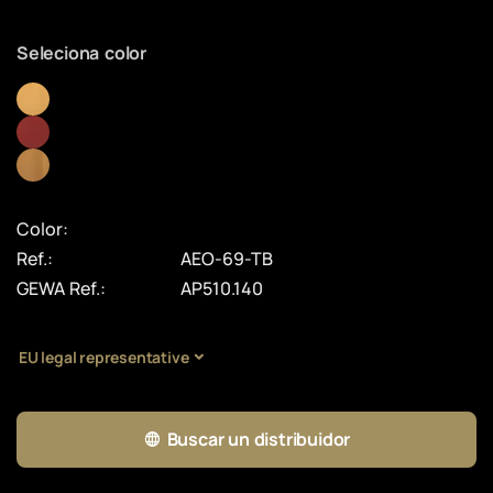
Seleciona color
Color:
Ref.:
AEO-69-TB
GEWA Ref.:
AP510.140
EU legal representative
Buscar un distribuidor