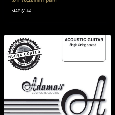
.011"/0,28mm | plain
MAP $1.44