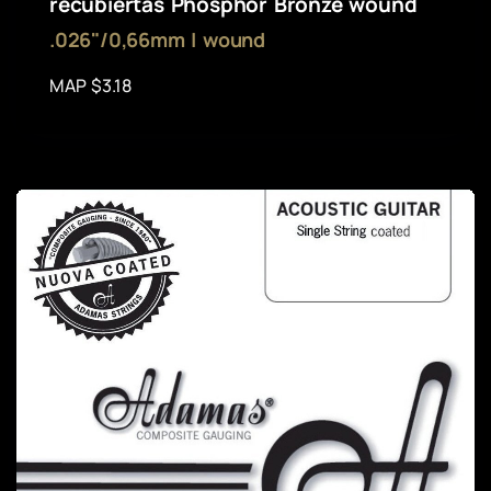
recubiertas Phosphor Bronze wound
.026"/0,66mm | wound
MAP $3.18