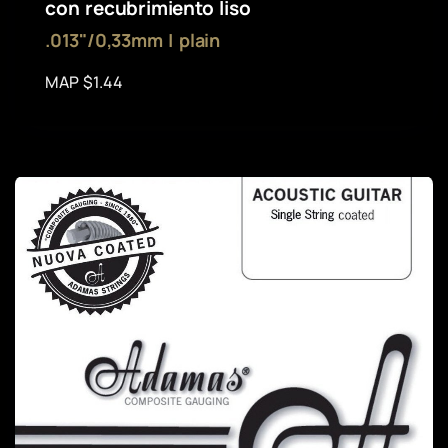
con recubrimiento liso
.013"/0,33mm | plain
MAP $1.44