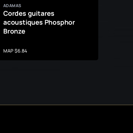
ADAMAS
ADAMA
Cordes guitares
Corde
acoustiques Phosphor
acou
Bronze
Phos
MAP $6.84
MAP $1