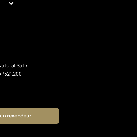
Natural Satin
AP521.200
 un revendeur