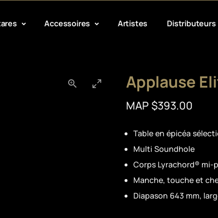
tares
Accessoires
Artistes
Distributeurs
Applause El
MAP $393.00
Table en épicéa sélect
Multi Soundhole
Corps Lyrachord® mi-
Manche, touche et che
Diapason 643 mm, large