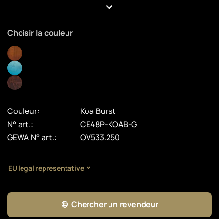
Choisir la couleur
Couleur:
Koa Burst
N° art.:
CE48P-KOAB-G
GEWA N° art.:
OV533.250
EU legal representative
Chercher un revendeur