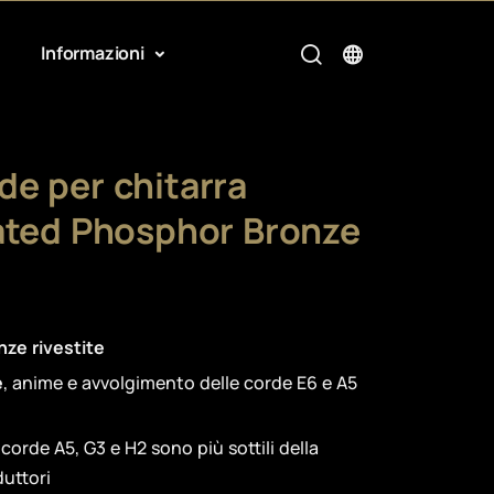
Informazioni
e per chitarra
ated Phosphor Bronze
ze rivestite
e
, anime e avvolgimento delle corde E6 e A5
e corde A5, G3 e H2 sono più sottili della
duttori