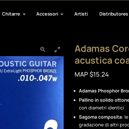
Chitarre
Accessori
Artisti
Distributores
Adamas Cord
acustica co
MAP $15.24
Adamas Phosphor Bron
Pallino in solido otton
con diametri identici
Sagoma composita
: l
gradazione di altri pro