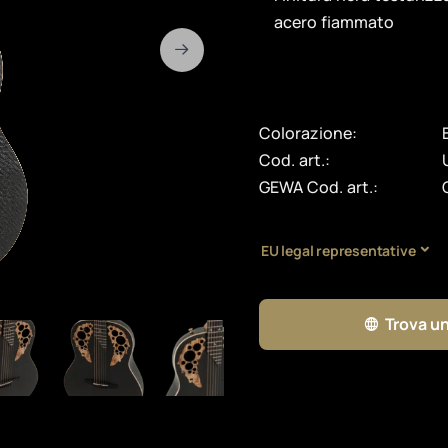
acero fiammato
Colorazione:
Cod. art.:
GEWA Cod. art.:
EU legal representative
Trova un