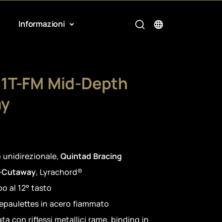
Informazioni
1T-FM Mid-Depth
ay
o unidirezionale,
Quintad Bracing
-Cutaway
, Lyrachord®
o al 12° tasto
 epaulettes in acero fiammato
ta con riflessi metallici rame, binding in