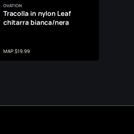
OVATION
OVATIO
Tracolla in nylon Leaf
Traco
chitarra bianca/nera
Soun
Chita
MAP $19.99
MAP $1