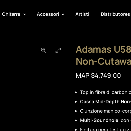
Chitarre
Accessori
Artisti
Distributores
Adamas U58
Non-Cutaw
MAP $4,749.00
Top in fibra di carboni
Cassa Mid-Depth Non
Giunzione manico-corp
Multi-Soundhole
, con
Finitura nera testurizza