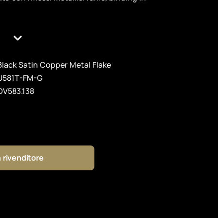
Black Satin Copper Metal Flake
U581T-FM-G
OV583.138
 rivenditore