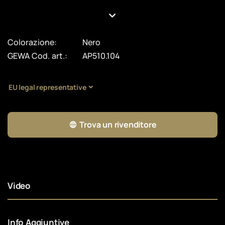
Colorazione:
Nero
GEWA Cod. art.:
AP510.104
EU legal representative
Trova un rivenditore
Video
Info Aggiuntive