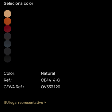
Seleciona color
Color:
Natural
Ref.:
CE44-4-G
GEWA Ref.:
OV533.120
EU legal representative