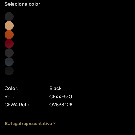
Seleciona color
Color:
Black
Ref.:
CE44-5-G
GEWA Ref.:
OV533.128
EU legal representative