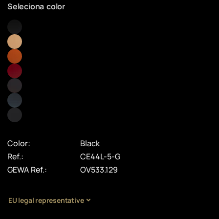
Seleciona color
Color:
Black
Ref.:
CE44L-5-G
GEWA Ref.:
OV533.129
EU legal representative