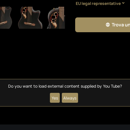
EU legal representative
Trova un
Do you want to load external content supplied by
You Tube
?
Yes
Always