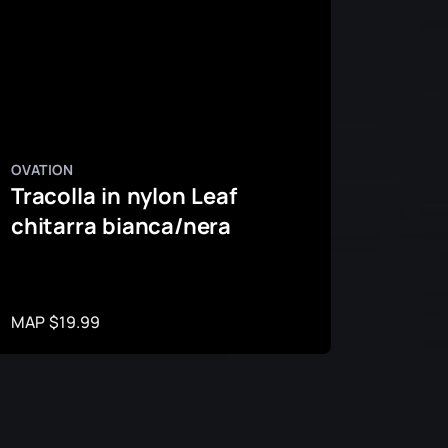
OVATION
OVATIO
Tracolla in nylon Leaf
Traco
chitarra bianca/nera
Soun
Chita
MAP $19.99
MAP $1