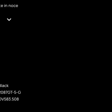
te in noce
Black
2087GT-5-G
OV583.508