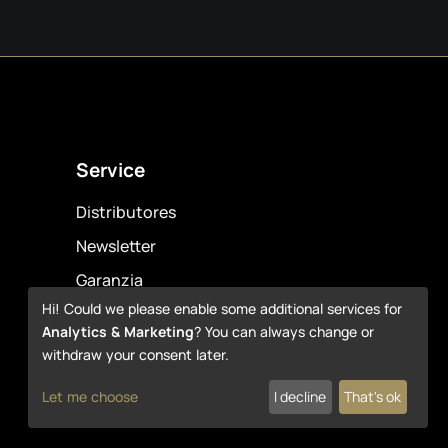
Service
Distributores
Newsletter
Garanzia
Hi! Could we please enable some additional services for
Downloads
Analytics & Marketing
? You can always change or
withdraw your consent later.
Let me choose
I decline
That's ok