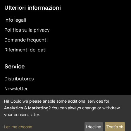
Ulteriori informazioni
Info legali
Politica sulla privacy
Domande frequenti
Riferimenti dei dati
Service
Distributores
Newsletter
Garanzia
Hi! Could we please enable some additional services for
Analytics & Marketing
? You can always change or withdraw
Downloads
your consent later.
Let me choose
I decline
That's ok