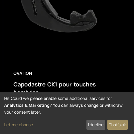
OVATION
Capodastre CK1 pour touches
bombées
Hi! Could we please enable some additional services for
Ovation CK1
Analytics & Marketing
? You can always change or withdraw
your consent later.
Prix Public 23,70 EUR
Let me choose
I decline
That's ok