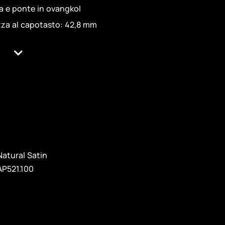
ra e ponte in ovangkol
zza al capotasto: 42,8 mm
Natural Satin
AP521.100