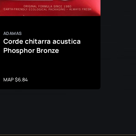
ADAMAS
ADAMA
Corde chitarra acustica
Corde
Phosphor Bronze
acus
Phos
MAP $6.84
MAP $1