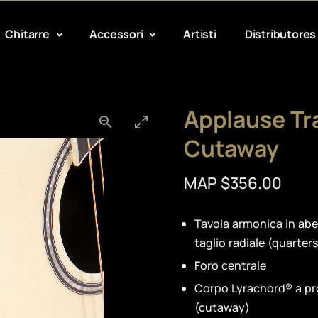
Chitarre
Accessori
Artisti
Distributores
Applause Tr
Cutaway
MAP $356.00
Tavola armonica in abe
taglio radiale (quarte
Foro centrale
Corpo Lyrachord® a pr
(cutaway)