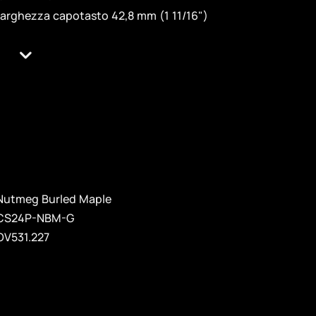
larghezza capotasto 42,8 mm (1 11/16")
Nutmeg Burled Maple
CS24P-NBM-G
OV531.227