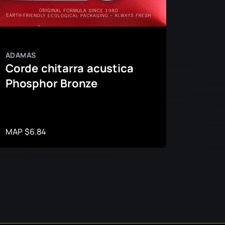
ADAMAS
ADAMA
Corde chitarra acustica
Corde
Phosphor Bronze
acus
Phos
MAP $6.84
MAP $1