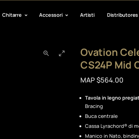
Chitarre
Accessori
Artisti
Distributores
Ovation Cele
CS24P Mid 
MAP $564.00
Tavola in legno pregia
Bracing
Buca centrale
Cassa Lyrachord® di m
Manico in Nato, bindin