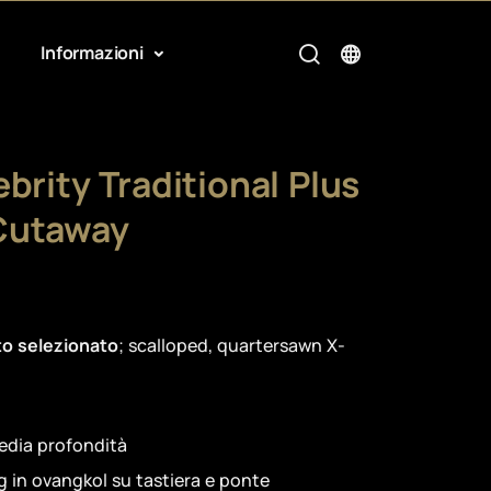
Informazioni
brity Traditional Plus
Cutaway
to selezionato
; scalloped, quartersawn X-
edia profondità
g in ovangkol su tastiera e ponte