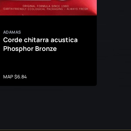
ADAMAS
ADAMA
Corde chitarra acustica
Corde
Phosphor Bronze
acus
Phos
MAP $6.84
MAP $1