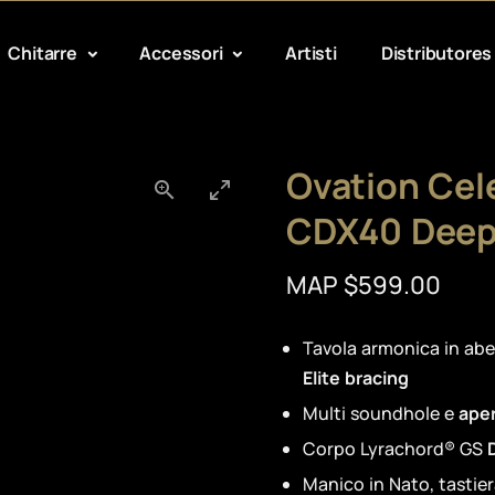
Chitarre
Accessori
Artisti
Distributores
Ovation Cele
CDX40 Deep
MAP $599.00
Tavola armonica in ab
Elite bracing
Multi soundhole e
aper
Corpo Lyrachord® GS
D
Manico in Nato, tastie